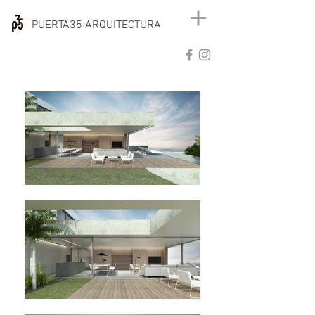
PUERTA35 ARQUITECTURA