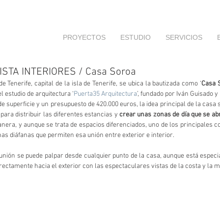
PROYECTOS
ESTUDIO
SERVICIOS
STA INTERIORES / Casa Soroa
e Tenerife, capital de la isla de Tenerife, se ubica la bautizada como ‘
Casa 
l estudio de arquitectura ‘
Puerta35 Arquitectura
’, fundado por Iván Guisado y
superficie y un presupuesto de 420.000 euros, la idea principal de la casa s
 para distribuir las diferentes estancias y 
crear unas zonas de día que se abr
anera, y aunque se trata de espacios diferenciados, uno de los principales c
nas diáfanas que permiten esa unión entre exterior e interior. 
e unión se puede palpar desde cualquier punto de la casa, aunque está espec
irectamente hacia el exterior con las espectaculares vistas de la costa y la 