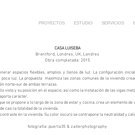
PROYECTOS
ESTUDIO
SERVICIOS
CASA LUISEBA
Brentford, Londres, UK, Londres
Obra completada: 2015
nerar espacios flexibles, amplios y llenos de luz. La configuración inicia
poca luz. La propuesta maximiza las zonas comunes de la vivienda crean
ción norte-sur de ambas terrazas.
llo visto y su posición en el espacio, así como la instalación de las vigas met
 aporta carácter.
que se propone a lo largo de la zona de estar y cocina, crea un elemento de
 casi la totalidad de la vivienda.
ntraste en la vivienda. Su color oscuro se contrapone la neutralidad y calid
fotografía
: puerta35 & zaiterphotography